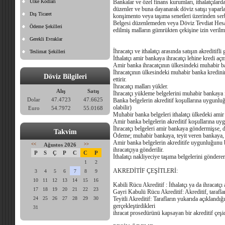
Ülke Kodları
Bankalar ve özel finans kurumları, ithalatçılarda
düzenler ve buna dayanarak döviz satışı yaparlar
Dış Ticaret
konşimento veya taşıma senetleri üzerinden serb
Belgesi düzenlemeden veya Döviz Tevdiat Hesabı 
Ödeme Şekilleri
edilmiş malların gümrükten çekişine izin verilm
Gerekli Evraklar
İhracatçı ve ithalatçı arasında satışın akreditifli
Teslimat Şekilleri
İthalatçı amir bankaya ihracatçı lehine kredi açma
Amir banka ihracatçının ülkesindeki muhabir ban
İhracatçının ülkesindeki muhabir banka kredinin a
Döviz Bilgileri
ettirir.
İhracatçı malları yükler.
Alış
Satış
İhracatçı yükleme belgelerini muhabir bankaya i
Dolar
47.4723
47.6625
Banka belgelerin akreditif koşullarına uygunlu
olabilir)
Euro
54.7972
55.0168
Muhabir banka belgeleri ithalatçı ülkedeki amir
Amir banka belgelerin akreditif koşullarına uy
İhracatçı belgeleri amir bankaya göndermişse,
Takvim
Ödeme; muhabir bankaya, teyit veren bankaya, c
Amir banka belgelerin akreditife uygunluğunu be
<<
Ağustos 2026
>>
ihracatçıya gönderilir.
P
S
Ç
P
C
C
P
İthalatçı nakliyeciye taşıma belgelerini gönderer
1
2
AKREDİTİF ÇEŞİTLERİ:
3
4
5
6
7
8
9
10
11
12
13
14
15
16
Kabili Rücu Akreditif : İthalatçı ya da ihracatçı ak
17
18
19
20
21
22
23
Gayri Kabulü Rücu Akreditif: Akreditif, tarafla
24
25
26
27
28
29
30
Teyitli Akreditif: Tarafların yukarıda açıklandığ
gerçekleştirdikleri
31
ihracat prosedürünü kapsayan bir akreditif çeşid