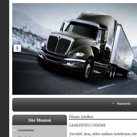
1
Anasayfa
Ödeme Şekilleri
Site Menüsü
AKREDİTİFLİ ÖDEME
Gümrükleme
Akreditif; ihraç edilen malların bedellerinin ö