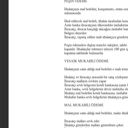
PEŞİN ÖDEME
İthalatçının mal bedelini, konşimento, emtia sen
ödenmesidir.
İthal edilecek mal bedeli, ithalatı tarafından ke
Amir banka ihracatçının ülkesindeki muhabirine 
İhracatçı, ihracat karşılığı alacağını muhabir b
Belgesi düzenler.
İhracatçı, sipariş edilen malı ithalatçıya gönderir
Peşin ödemelere ilişkin transfer talepleri, tal
kapatılır. İthalatçılar ödemeyi izleyen 180 gün
kapatma talebinde bulunurlar.
VESAİK MUKABİLİ ÖDEME
İthalatçının satın aldığı mal bedelini o malı te
İthalatçı ve ihracatçı arasında bir satış sözleşmes
İhracatçı malların sevkini yapar.
İhracatçı sevk belgesini kendi bankasına (amir 
Amir banka, sevk belgelerini döviz mektubu e
İthalatçı mal bedelini kendi bankasına, muhabir
Muhabir banka sevk belgelerini ithalatçıya gönd
MAL MUKABİLİ ÖDEME
İthalatçının satın aldığı mal bedelini, malın itha
İhracatçı malları sevk eder.
İthalatçı gönderilen malları gümrükten çeker.