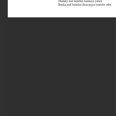
İthalatçı mal bedelini bankaya yatırır.
Banka mal bedelini ihracatçıya transfer eder.